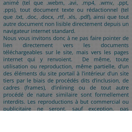
animé (tel que .webm, .avi, .mp4, .wmv, .ppt,
.pps), tout document texte ou rédactionnel (tel
que .txt, .doc, .docx, .rtf, .xls, .pdf), ainsi que tout
autre document non lisible directement depuis un
navigateur internet standard.
Nous vous invitons donc à ne pas faire pointer de
lien directement vers les documents
téléchargeables sur le site, mais vers les pages
internet qui y renvoient. De même, toute
utilisation ou reproduction, même partielle, d’un
des éléments du site portail à l’intérieur d’un site
tiers par le biais de procédés dits d’inclusion, de
cadres (frames), d’inlining ou de tout autre
procédé de nature similaire sont formellement
interdits. Les reproductions à but commercial ou
publicitaire ne seront, sauf exception, pas
autorisées.
6 – Responsabilité