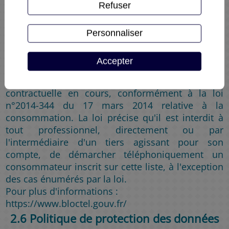
Refuser
à la liste d'opposition pour le démarchage
téléphonique et vous suggérons de vous inscrire
sur Bloctel. Bloctel est la liste d'opposition au
Personnaliser
démarchage téléphonique sur laquelle tout
consommateur peut s'inscrire gratuitement afin
Accepter
de ne plus être démarché téléphoniquement par
un professionnel avec lequel il n'a pas de relation
contractuelle en cours, conformément à la loi
n°2014-344 du 17 mars 2014 relative à la
consommation. La loi précise qu'il est interdit à
tout professionnel, directement ou par
l'intermédiaire d'un tiers agissant pour son
compte, de démarcher téléphoniquement un
consommateur inscrit sur cette liste, à l'exception
des cas énumérés par la loi.
Pour plus d'informations :
https://www.bloctel.gouv.fr/
2.6 Politique de protection des données