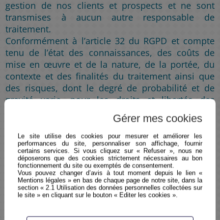
gestion de nos clients et prospects et ne sont
transmises à aucun autre responsable de
traitement.
Conformément à l’article 32 du RGPD et compte
tenu de l’état des connaissances, des coûts de
mise en œuvre et de la nature, de la portée, du
contexte et des finalités du traitement ainsi que
des risques, dont le degré de probabilité et de
gravité varie, pour les droits et libertés des
personnes physiques, nous mettons en œuvre les
Gérer mes cookies
mesures techniques et organisationnelles
appropriées afin de garantir un niveau de sécurité
Le site utilise des cookies pour mesurer et améliorer les
performances du site, personnaliser son affichage, fournir
adapté au risque et maintenir la sécurité et la
certains services. Si vous cliquez sur « Refuser », nous ne
confidentialité des données qui vous concernent.
déposerons que des cookies strictement nécessaires au bon
fonctionnement du site ou exemptés de consentement.
Vous pouvez changer d’avis à tout moment depuis le lien «
Mentions légales » en bas de chaque page de notre site, dans la
2.5 Politique liée au démarchage
section « 2.1 Utilisation des données personnelles collectées sur
le site » en cliquant sur le bouton « Editer les cookies ».
téléphonique
Nous vous informons de votre droit d'inscription