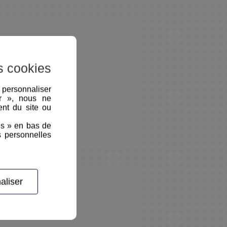
s cookies
, personnaliser
er », nous ne
nt du site ou
es » en bas de
s personnelles
aliser