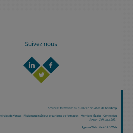
Suivez nous
Accueil et formations au public en situation de handicap
nérales de Ventes
-
Règlement intérieur organisme de formation
-
Mentions légales
-
Connexion
Version 2.01 sept 2021
Agence Web Lille / G&G Web