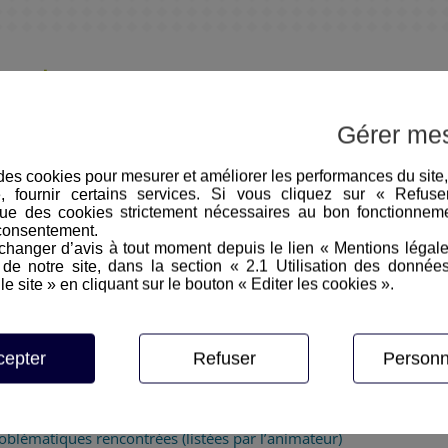
i des changements
ts mis en place dans l’entreprise depuis 5 ans
 ces changements
Gérer me
il pour appuyer le changement
hangements
e des cookies pour mesurer et améliorer les performances du site
hangement (MOVE)
e, fournir certains services. Si vous cliquez sur « Refus
tionnement des acteurs concernés
ue des cookies strictement nécessaires au bon fonctionneme
consentement.
hanger d’avis à tout moment depuis le lien « Mentions légal
e notre site, dans la section « 2.1 Utilisation des donnée
le site » en cliquant sur le bouton « Editer les cookies ».
cepter
Refuser
Personn
ynamique d’acceptation du changement
r motiver aux changements
ons de Co-développement
oblématiques rencontrées (listées par l’animateur)