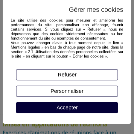
L’ensemble des gestes et attitudes physiques à
Gérer mes cookies
adopter
Exercices de présentation d’un sujet à un groupe
Le site utilise des cookies pour mesurer et améliorer les
performances du site, personnaliser son affichage, fournir
de néophytes
certains services. Si vous cliquez sur « Refuser », nous ne
Les 5 différents niveaux d’écoute
déposerons que des cookies strictement nécessaires au bon
fonctionnement du site ou exemptés de consentement.
Les 4 types de questions et leur utilisation
Vous pouvez changer d’avis à tout moment depuis le lien «
Gestion des objections par La méthode AIR
Mentions légales » en bas de chaque page de notre site, dans la
section « 2.1 Utilisation des données personnelles collectées sur
Gestion du groupe et de ses différences
le site » en cliquant sur le bouton « Editer les cookies ».
3 Techniques pour savoir dire non face à un
membre de l’équipe
Refuser
Les outils de l’animateur (Double Tour,
Brainstorming, Pareto…)
Méthodes de prise de décision (vote pondéré,
Personnaliser
matrice décisionnelle…)
Conclure avec efficacité
Accepter
Mises en applications de réunions
Exercices d’animations de réunions face à un