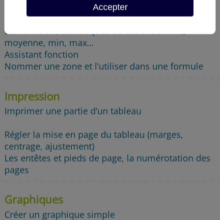
Accepter
Références relatives et références absolues
Les fonctions statistiques de base : somme,
moyenne, min, max…
Assistant fonction
Nommer une zone et l’utiliser dans une formule
Impression
Imprimer une partie d’un tableau
Régler la mise en page du tableau (marges,
centrage, ajustement)
Les entêtes et pieds de page, la numérotation des
pages
Graphiques
Créer un graphique simple