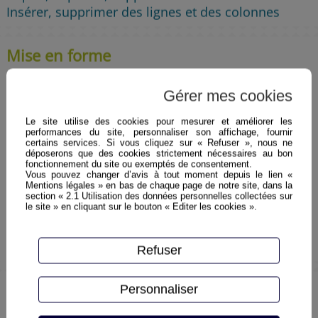
Insérer, supprimer des lignes et des colonnes
Mise en forme
La mise en forme des caractères (police, taille,
couleur, attributs)
Gérer mes cookies
Le site utilise des cookies pour mesurer et améliorer les
Les différents alignements (hauteur, largeur,
performances du site, personnaliser son affichage, fournir
fusion…)
certains services. Si vous cliquez sur « Refuser », nous ne
déposerons que des cookies strictement nécessaires au bon
Les différents formats des nombres (dates, entier,
fonctionnement du site ou exemptés de consentement.
décimal, monétaire)
Vous pouvez changer d’avis à tout moment depuis le lien «
Mentions légales » en bas de chaque page de notre site, dans la
Les encadrements, les trames
section « 2.1 Utilisation des données personnelles collectées sur
le site » en cliquant sur le bouton « Editer les cookies ».
La modification des hauteurs de ligne et largeur de
colonnes, les ajustements
Figer des titres dans les grands tableaux
Refuser
Formules de calculs simples
Personnaliser
Opérations de base et saisie de formule (+-*/)