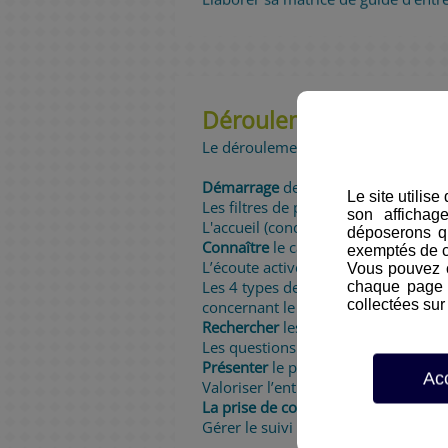
Déroulement de l'entr
Le déroulement en 7 étapes Les 7 r
Démarrage
de l’entretien (mise en 
Le site utilis
Les filtres de perception de chacun 
son affichag
L'accueil (conditions matérielles e
déposerons q
Connaître
le candidat
exemptés de 
L’écoute active et constructive ; 
Vous pouvez c
Les 4 types de questions et la stru
chaque page d
collectées sur 
concernant le candidat (formation,
Rechercher
les motivations du can
Les questions concernant son implica
Présenter
le poste
Ac
Valoriser l’entreprise et les missi
La prise de congés
Gérer le suivi de l’entretien