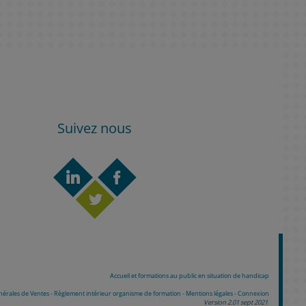
Suivez nous
Accueil et formations au public en situation de handicap
nérales de Ventes
-
Règlement intérieur organisme de formation
-
Mentions légales
-
Connexion
Version 2.01 sept 2021