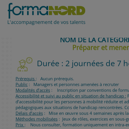
NOM DE LA CATEGOR
Préparer et mener
Durée : 2 journées de 7 
Prérequis
: Aucun prérequis.
Public
: Managers et personnes amenées à recruter
Modalités d’accès
: Inscription par conventions de forma
Accessibilité et suivi au public en situation de handicap :
F
d’accessibilité pour les personnes à mobilité réduite et a
pédagogiques aux situations de handicap rencontrées. Co
Délais d’accès
: Mise en œuvre sous 4 semaines après la 
Méthodes mobilisées
: Jeux de rôles, exercices en sous-
Prix
: Nous consulter, formation uniquement en intra-en