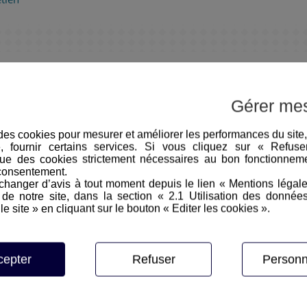
etien
ègles pour réussir ses entretiens
Gérer me
place d’un climat de confiance)
e des cookies pour mesurer et améliorer les performances du site
et « l’effet miroir » pour mettre le candidat en confiance
e, fournir certains services. Si vous cliquez sur « Refus
t psychologiques)
ue des cookies strictement nécessaires au bon fonctionneme
consentement.
observation du comportement verbal et non verbal
hanger d’avis à tout moment depuis le lien « Mentions légal
cture de questionnement pour connaître les attentes et ambitions 
e notre site, dans la section « 2.1 Utilisation des donnée
le site » en cliquant sur le bouton « Editer les cookies ».
 expérience, compétences, capacités commerciales, managériales,
didat
tion, ses intérêts et motivations, ses attentes professionnelles e
cepter
Refuser
Personn
ons proposées. Evoquer et défendre la rémunération