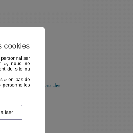
s cookies
, personnaliser
er », nous ne
nt du site ou
es » en bas de
du candidat Les questions clés
s personnelles
 résistance au stress…)
t vis à vis du poste.
aliser