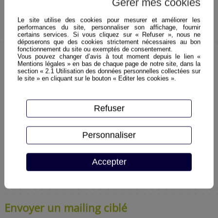
Gérer mes cookies
Habiller le texte autour des images. Et utiliser des
bulles pour les faire parler.
Le site utilise des cookies pour mesurer et améliorer les
Enrichir et organiser sa collection d'images.
performances du site, personnaliser son affichage, fournir
certains services. Si vous cliquez sur « Refuser », nous ne
déposerons que des cookies strictement nécessaires au bon
fonctionnement du site ou exemptés de consentement.
Créer des tableaux
Vous pouvez changer d’avis à tout moment depuis le lien «
Mentions légales » en bas de chaque page de notre site, dans la
Mettre en forme des tableaux élaborés.
section « 2.1 Utilisation des données personnelles collectées sur
le site » en cliquant sur le bouton « Editer les cookies ».
Exploiter toutes les fonctionnalités de la barre
d'outils "Tableaux et bordures".
Refuser
Dessiner un tableau : utiliser la gomme, le crayon.
Fusionner et scinder des cellules. Insérer des
Personnaliser
formules de calcul.
Convertir un tableau en texte et inversement.
Accepter
Faciliter la construction de sa page : le tableau
"invisible".
Envoyer un mailing ciblé