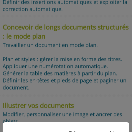
Définir des insertions automatiques et exploiter la
correction automatique.
Concevoir de longs documents structurés
: le mode plan
Travailler un document en mode plan.
Plan et styles : gérer la mise en forme des titres.
Appliquer une numérotation automatique.
Générer la table des matières à partir du plan.
Définir les en-têtes et pieds de page et paginer un
document.
Illustrer vos documents
Modifier, personnaliser une image et ancrer des
objets.